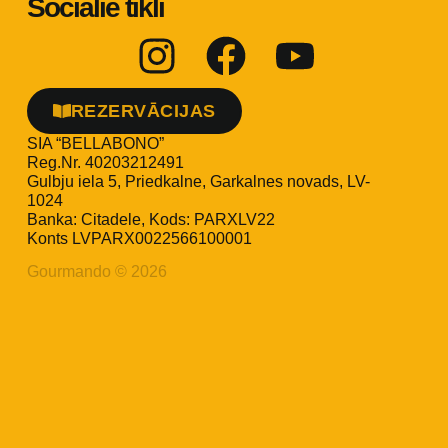
Sociālie tīkli
REZERVĀCIJAS
SIA “BELLABONO”
Reg.Nr. 40203212491
Gulbju iela 5, Priedkalne, Garkalnes novads, LV-
1024
Banka: Citadele, Kods: PARXLV22
Konts LVPARX0022566100001
Gourmando © 2026