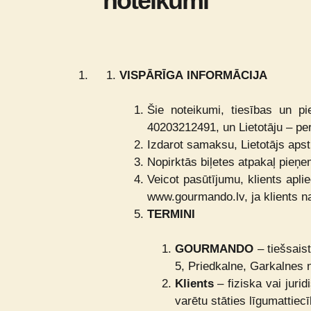
noteikumi
VISPĀRĪGA INFORMĀCIJA
Šie noteikumi, tiesības un p
40203212491, un Lietotāju – pe
Izdarot samaksu, Lietotājs apsti
Nopirktās biļetes atpakaļ pieņ
Veicot pasūtījumu, klients aplie
www.gourmando.lv, ja klients na
TERMINI
GOURMANDO
– tiešsais
5, Priedkalne, Garkalnes
Klients
– fiziska vai jur
varētu stāties līgumatti