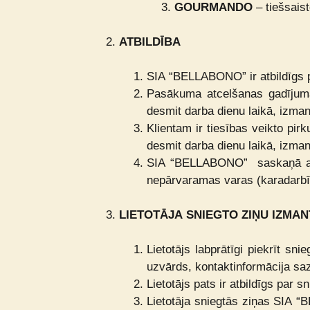
GOURMANDO
– tiešsais
ATBILDĪBA
SIA “BELLABONO” ir atbildīgs p
Pasākuma atcelšanas gadījumā
desmit darba dienu laikā, izman
Klientam ir tiesības veikto pir
desmit darba dienu laikā, izman
SIA “BELLABONO”
saskaņā a
nepārvaramas varas (karadarbība
LIETOTĀJA SNIEGTO ZIŅU IZMA
Lietotājs labprātīgi piekrīt sn
uzvārds, kontaktinformācija saz
Lietotājs pats ir atbildīgs par 
Lietotāja sniegtās ziņas SIA