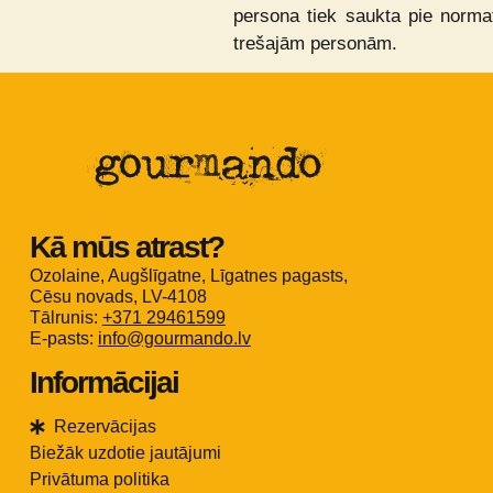
persona tiek saukta pie normat
trešajām personām.
Kā mūs atrast?
Ozolaine, Augšlīgatne, Līgatnes pagasts,
Cēsu novads, LV-4108
Tālrunis: ‭
+371 29461599
E-pasts:
info@gourmando.lv
Informācijai
Rezervācijas
Biežāk uzdotie jautājumi
Privātuma politika