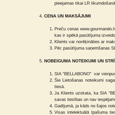
pieejamas tikai LR likumdošanā 
CENA UN MAKSĀJUMI
Preču cenas www.gourmando.l
kas ir spēkā pasūtījuma izveid
Klients var norēķināties ar ma
Pēc pasūtījuma saņemšanas SI
NOBEIGUMA NOTEIKUMI UN STRĪ
SIA “BELLABONO”
var vienpu
Šie Lietošanas noteikumi sagat
tiesā.
Ja Klients uzskata, ka SIA 
savas tiesības un nav iespējams
Gadījumā, ja kāds no šajos no
Visas intelektuālā īpašuma ti