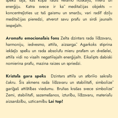
spēku tajā, kas kopā radīs vēlamo noskaņu, mieru un
enerģiju. Katra svece ir kā meditācijas objekts –
koncentrējoties uz tās gaismu un smaržu, vari radīt dziļu
meditācijas pieredzi, atverot savu prātu un sirdi jaunām
iespējām.
Aromātu emocionālais fons
Zelta dzintars rada līdzsvaru,
harmoniju, iedvesmo, attīra, aizsargā. Agarkoks stiprina
iekšējo spēku un rada absolūtu mieru prātam un dvēselei,
attīra vidi no visām negatīvajām enerģijām. Eikalipts dabiski
nomierina prātu, mazina raizes un spriedzi.
Kristāla gara spēks
Dzintars attīra un atbrīvo sakrālo
čakru. Šis akmens rada līdzsvaru un stabilitāti, simbolizē
garīgās attīstības viedumu. Brūnas krāsas svece simbolizē
Zemi, stabilitāti, sazemēšanos, izturību, līdzsvaru, materiālu
aizsardzību, uzticamību
Lai top!