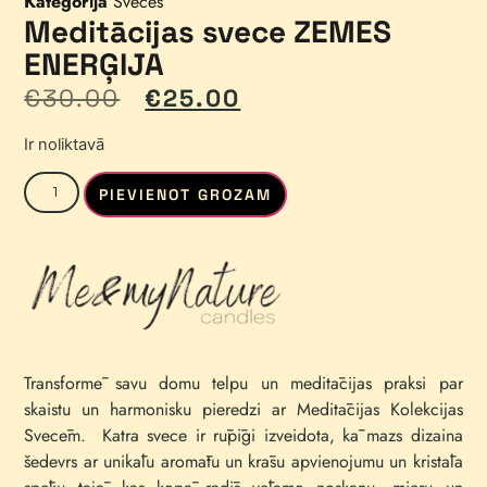
Kategorija
Sveces
Meditācijas svece ZEMES
ENERĢIJA
€
30.00
€
25.00
Ir noliktavā
PIEVIENOT GROZAM
Transformē savu domu telpu un meditācijas praksi par
skaistu un harmonisku pieredzi ar Meditācijas Kolekcijas
Svecēm.
Katra svece ir rūpīgi izveidota, kā mazs dizaina
šedevrs ar unikālu aromātu un krāsu apvienojumu un kristāla