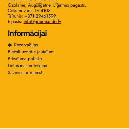
Ozolaine, Augšlīgatne, Līgatnes pagasts,
Cēsu novads, LV-4108
Tālrunis: ‭
+371 29461599
E-pasts:
info@gourmando.lv
Informācijai
Rezervācijas
Biežāk uzdotie jautājumi
Privātuma politika
Lietošanas noteikumi
Sazinies ar mums!