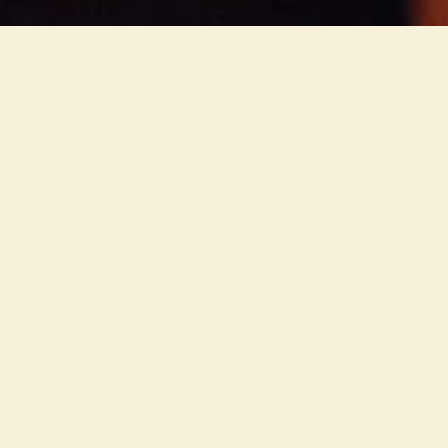
Es radu garšīgas, mīlestības un smaržu piepildītas
sveces. Stāsts sākās ar darbnīcu, un tikai tad radās ideja
par svecēm, kas mani ievilka savā burvībā. Ar vien
vairāk sāku interesēties par to liešanu, devos uz
dažādiem kursiem, attīstīju savas zināšanas kā teorijā, tā
praksē. Sveču pasaule nav vienkārša, tajā mīt sava
maģija, rokraksts, un sajūtas, kā arī padziļināta izpratne
no praktiskās puses.
Lasīt vairāk